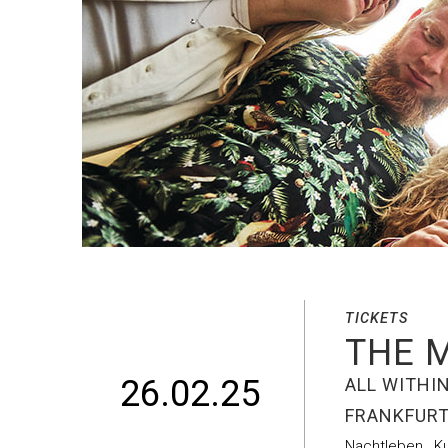
TICKETS
THE 
26.02.25
ALL WITHI
FRANKFURT
Nachtleben
,
K